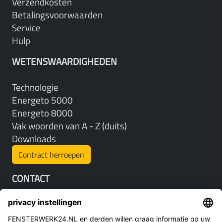
Verzendkosten
Betalingsvoorwaarden
Service
Hulp
WETENSWAARDIGHEDEN
Technologie
Energeto 5000
Energeto 8000
Vak woorden van A - Z (duits)
Downloads
Contract herroepen
CONTACT
Telefoon: +49 2871 2 36 69 63
Ma - Vr 8.30 - 17.00 uur